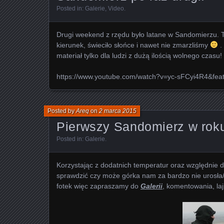
Posted in:
Galerie
,
Video
.
Drugi weekend z rzędu było latane w Sandomierzu. T
kierunek, świeciło słońce i nawet nie zmarzliśmy
.
materiał tylko dla ludzi z dużą ilością wolnego czasu!
https://www.youtube.com/watch?v=yc-sFCyi4R4&fea
Posted by
Areq
on
2 marca 2015
Pierwszy Sandomierz w rok
Posted in:
Galerie
.
Korzystając z dodatnich temperatur oraz względnie 
sprawdzić czy może górka nam za bardzo nie urosła/
fotek więc zapraszamy do
Galerii
, komentowania, la