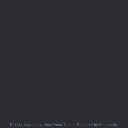
Proudly powered by WordPress
Theme: Parament by
Automattic
.