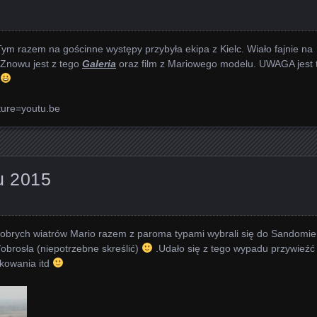
ym razem na gościnne występy przybyła ekipa z Kielc. Wiało fajnie na
 Znowu jest z tego
Galeria
oraz film z Mariowego modelu. UWAGA jest 
ture=youtu.be
u 2015
dobrych wiatrów Mario razem z paroma typami wybrali się do Sandomie
obrosła (niepotrzebne skreślić)
.Udało się z tego wypadu przywieźć 
jkowania itd