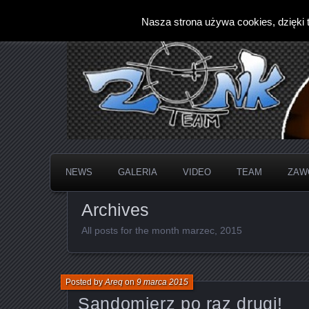
Nasza strona używa cookies, dzięki t
NEWS
GALERIA
VIDEO
TEAM
ZAW
Archives
All posts for the month marzec, 2015
Posted by
Areq
on
9 marca 2015
Sandomierz po raz drugi!