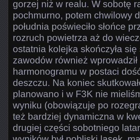
gorzej niż w realu. W sobotę r
pochmurno, potem chwilowy de
południa poświeciło słońce pr
rozruch powietrza aż do wieczo
ostatnia kolejka skończyła się
zawodów również wprowadził l
harmonogramu w postaci dość 
deszczu. Na koniec skutkowało
planowano i w F3K nie mieliś
wyniku (obowiązuje po rozegra
też bardziej dynamiczna w kwes
drugiej części sobotniego la
wyników był pobliski lasek, ma