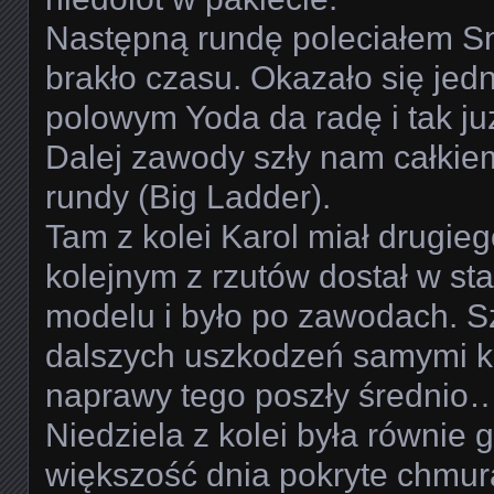
Następną rundę poleciałem S
brakło czasu. Okazało się jed
polowym Yoda da radę i tak j
Dalej zawody szły nam całkie
rundy (Big Ladder).
Tam z kolei Karol miał drugie
kolejnym z rzutów dostał w st
modelu i było po zawodach. 
dalszych uszkodzeń samymi 
naprawy tego poszły średnio
Niedziela z kolei była równie 
większość dnia pokryte chmur