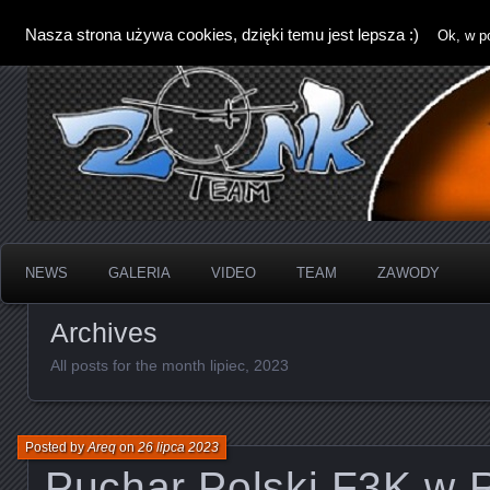
Nasza strona używa cookies, dzięki temu jest lepsza :)
Ok, w p
NEWS
GALERIA
VIDEO
TEAM
ZAWODY
Archives
All posts for the month lipiec, 2023
Posted by
Areq
on
26 lipca 2023
Puchar Polski F3K w 