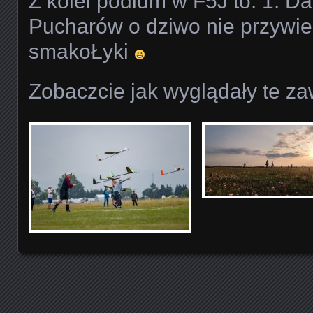
Z kolei podium w F5J to: 1. D
Pucharów o dziwo nie przywieź
smakoŁyki
Zobaczcie jak wyglądały te z
Posts navigation