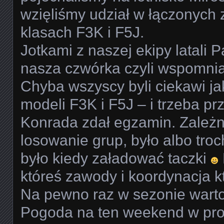
wzięliśmy udział w łączonych
klasach F3K i F5J.
Jotkami z naszej ekipy latali P
nasza czwórka czyli wspomnia
Chyba wszyscy byli ciekawi ja
modeli F3K i F5J – i trzeba pr
Konrada zdał egzamin. Zależn
losowanie grup, było albo tro
było kiedy załadować taczki
któreś zawody i koordynacja kt
Na pewno raz w sezonie warto 
Pogoda na ten weekend w pr