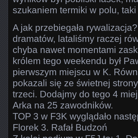
szukaniem termiki w polu, tak
A jak przebiegała rywalizacja
dramatów, lataliśmy raczej rów
chyba nawet momentami zask
królem tego weekendu był Paw
pierwszym miejscu w K. Równi
pokazali się ze świetnej stron
trzeci. Dodajmy do tego 4 miej
Arka na 25 zawodników.
TOP 3 w F3K wyglądało następ
Florek 3. Rafał Budzoń