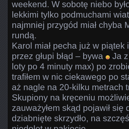
weekend. W sobotę niebo był
lekkimi tylko podmuchami wiat
najmniej przygód miał chyba M
rundą.
Karol miał pecha już w piątek
przez głupi błąd – bywa
Ja z
loty po 4 minuty max) po zrobi
trafiłem w nic ciekawego po sta
aż nagle na 20-kilku metrach t
Skupiony na kręceniu możliwie
zauważyłem skąd pojawił się d
dziabnięte skrzydło, na szczęś
niedolot w pakiecie.