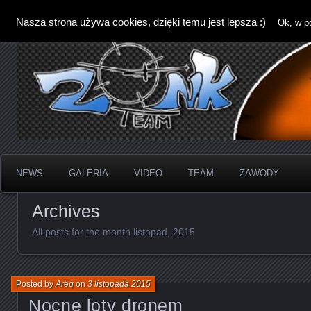
Nasza strona używa cookies, dzięki temu jest lepsza :)
Ok, w p
NEWS
GALERIA
VIDEO
TEAM
ZAWODY
Archives
All posts for the month listopad, 2015
Posted by
Areq
on
3 listopada 2015
Nocne loty dronem