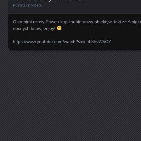
Posted in:
Video
.
Ostatnimi czasy Paweu kupił sobie nowy obiektyw, taki ze śmigł
nocnych lotów, enjoy!
https://www.youtube.com/watch?v=u_4i8hvW5CY
Posts navigation