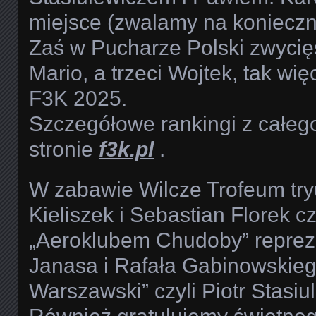
miejsce (zwalamy na koniecz
Zaś w Pucharze Polski zwycięs
Mario, a trzeci Wojtek, tak w
F3K 2025.
Szczegółowe rankingi z całe
stronie
f3k.pl
.
W zabawie Wilcze Trofeum tr
Kieliszek i Sebastian Florek cz
„Aeroklubem Chudoby” repre
Janasa i Rafała Gabinowskiego
Warszawski” czyli Piotr Stasiu