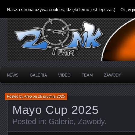
Nasza strona używa cookies, dzięki temu jest lepsza :)
Ok, w p
NEWS
GALERIA
VIDEO
TEAM
ZAWODY
Posted by
Areq
on
28 grudnia 2025
Mayo Cup 2025
Posted in:
Galerie
,
Zawody
.