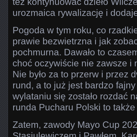
też kontynuować dzieło Wilcz
urozmaica rywalizację i doda
Pogoda w tym roku, co rzadki
prawie bezwietrzna i jak zobac
pochmurna. Dawało to czasem 
choć oczywiście nie zawsze i
Nie było za to przerw i przez 
rund, a to już jest bardzo fajn
wylataniu się zostało rozdać n
runda Pucharu Polski to także
Zatem, zawody Mayo Cup 2025
Stasiulewiczem i Pawłem. Karol