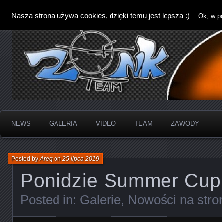
Nasza strona używa cookies, dzięki temu jest lepsza :)
Ok, w p
NEWS
GALERIA
VIDEO
TEAM
ZAWODY
Posted by
Areq
on
25 lipca 2019
Ponidzie Summer Cup
Posted in:
Galerie
,
Nowości na stro