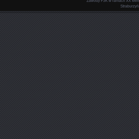
Zawody F3K w ramach XX Memo
Straburzyń