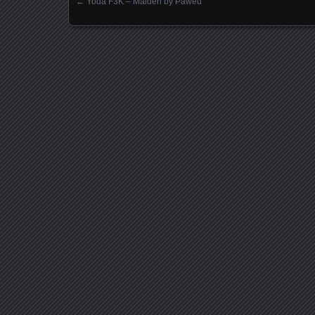
←
Yoda F3K – Maiden by Paweu
Posts navigation