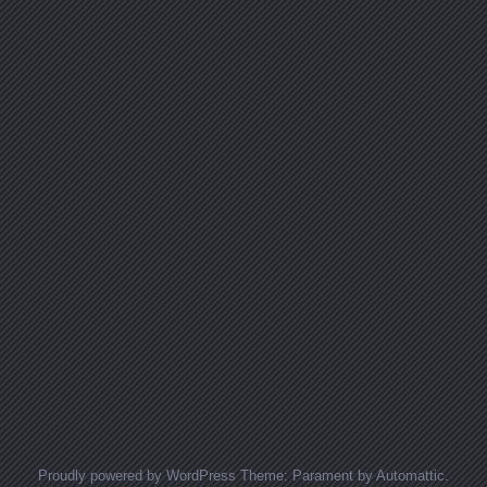
Proudly powered by WordPress
Theme: Parament by
Automattic
.