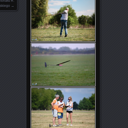
riału R.
skiego
→